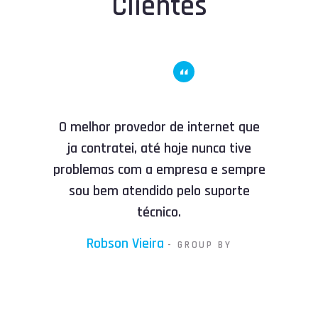
Clientes
t que
O melhor provedor de internet que
O me
ive
ja contratei, até hoje nunca tive
ja
empre
problemas com a empresa e sempre
prob
rte
sou bem atendido pelo suporte
so
técnico.
Robson Vieira
- GROUP BY